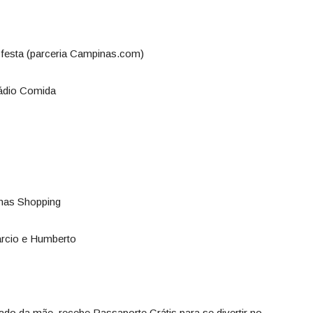
 festa (parceria Campinas.com)
Rádio Comida
nas Shopping
arcio e Humberto
o da mãe, recebe Passaporte Grátis para se divertir no