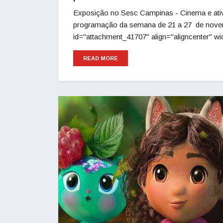
Exposição no Sesc Campinas - Cinema e ativ
programação da semana de 21 a 27 de nov
id="attachment_41707" align="aligncenter" w
READ MORE