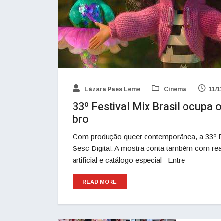
Lázara Paes Leme
Cinema
11/1
33º Festival Mix Brasil ocupa 
bro
Com produção queer contemporânea, a 33º Fes
Sesc Digital. A mostra conta também com real
artificial e catálogo especial Entre
READ MORE