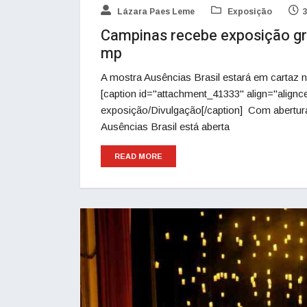
Lázara Paes Leme
Exposição
Campinas recebe exposição grat
mp
A mostra Ausências Brasil estará em cartaz 
[caption id="attachment_41333" align="alignce
exposição/Divulgação[/caption] Com abertur
Ausências Brasil está aberta
READ MORE