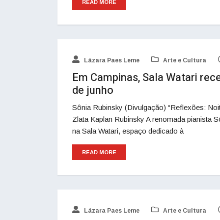
READ MORE
Lázara Paes Leme
Arte e Cultura
Em Campinas, Sala Watari receb
de junho
Sônia Rubinsky (Divulgação) “Reflexões: Noi
Zlata Kaplan Rubinsky A renomada pianista S
na Sala Watari, espaço dedicado à
READ MORE
Lázara Paes Leme
Arte e Cultura