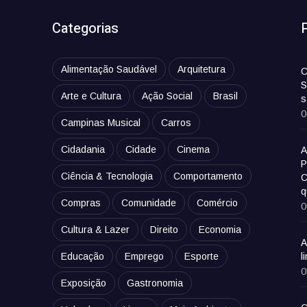
Categorias
Alimentação Saudável
Arquitetura
C
S
Arte e Cultura
Ação Social
Brasil
s
0
Campinas Musical
Carros
Cidadania
Cidade
Cinema
A
P
Ciência & Tecnologia
Comportamento
C
q
Compras
Comunidade
Comércio
0
Cultura & Lazer
Direito
Economia
A
Educação
Emprego
Esporte
l
0
Exposição
Gastronomia