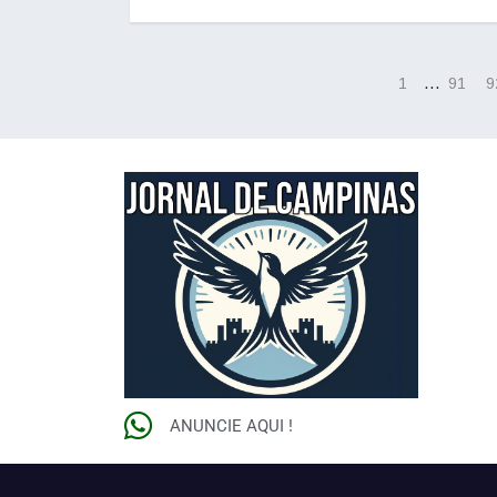
…
1
91
9
ANUNCIE AQUI !