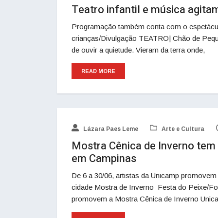
Teatro infantil e música agi
Programação também conta com o espetácul
crianças/Divulgação TEATRO| Chão de Pequen
de ouvir a quietude. Vieram da terra onde,
READ MORE
Lázara Paes Leme
Arte e Cultura
Mostra Cênica de Inverno tem 
em Campinas
De 6 a 30/06, artistas da Unicamp promovem 
cidade Mostra de Inverno_Festa do Peixe/Fot
promovem a Mostra Cênica de Inverno Unic