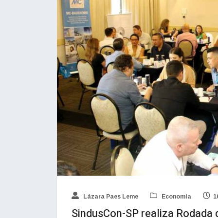
Lázara Paes Leme
Economia
1
SindusCon-SP realiza Rodada