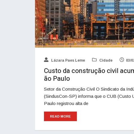
Lázara Paes Leme
Cidade
03/0
Custo da construção civil acu
ão Paulo
Setor da Construção Civil O Sindicato da Ind
(SindusCon-SP) informa que o CUB (Custo Un
Paulo registrou alta de
READ MORE