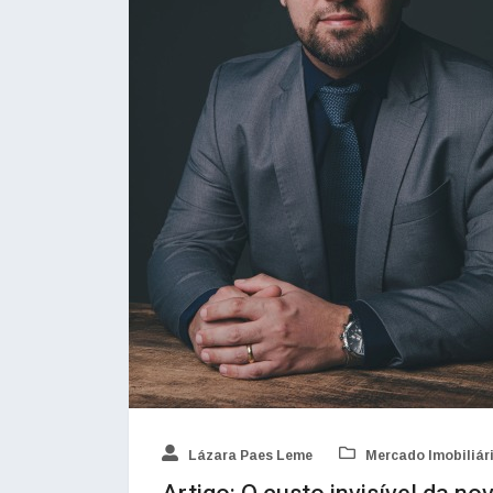
Lázara Paes Leme
Mercado Imobiliár