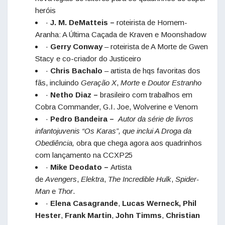
heróis
·
J. M. DeMatteis –
roteirista de Homem-
Aranha: A Última Caçada de Kraven e Moonshadow
·
Gerry Conway
– roteirista de A Morte de Gwen
Stacy e co-criador do Justiceiro
·
Chris Bachalo
– artista de hqs favoritas dos
fãs, incluindo
Geração X
,
Morte
e
Doutor Estranho
·
Netho Diaz –
brasileiro com trabalhos em
Cobra Commander, G.I. Joe, Wolverine e Venom
·
Pedro Bandeira –
Autor da série de livros
infantojuvenis “Os Karas”, que inclui A Droga da
Obediência,
obra que chega agora aos quadrinhos
com lançamento na CCXP25
·
Mike Deodato –
Artista
de
Avengers
,
Elektra
,
The Incredible Hulk
,
Spider-
Man
e
Thor
.
·
Elena Casagrande
,
Lucas Werneck, Phil
Hester
,
Frank Martin
,
John Timms
,
Christian