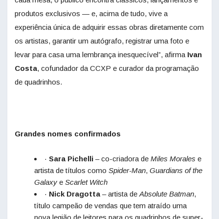
produtos exclusivos — e, acima de tudo, vive a
experiência única de adquirir essas obras diretamente com
os artistas, garantir um autógrafo, registrar uma foto e
levar para casa uma lembrança inesquecível”, afirma
Ivan
Costa
, cofundador da CCXP e curador da programação
de quadrinhos.
Grandes nomes confirmados
·
Sara Pichelli
– co-criadora de
Miles Morales
e
artista de títulos como
Spider-Man
,
Guardians of the
Galaxy
e
Scarlet Witch
·
Nick Dragotta
– artista de
Absolute Batman
,
título campeão de vendas que tem atraído uma
nova legião de leitores para os quadrinhos de super-