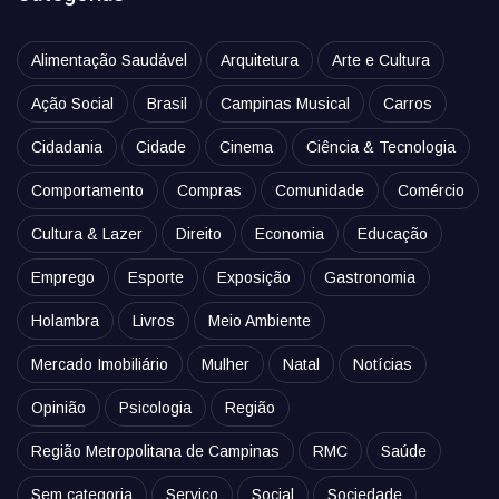
Alimentação Saudável
Arquitetura
Arte e Cultura
Ação Social
Brasil
Campinas Musical
Carros
Cidadania
Cidade
Cinema
Ciência & Tecnologia
Comportamento
Compras
Comunidade
Comércio
Cultura & Lazer
Direito
Economia
Educação
Emprego
Esporte
Exposição
Gastronomia
Holambra
Livros
Meio Ambiente
Mercado Imobiliário
Mulher
Natal
Notícias
Opinião
Psicologia
Região
Região Metropolitana de Campinas
RMC
Saúde
Sem categoria
Serviço
Social
Sociedade