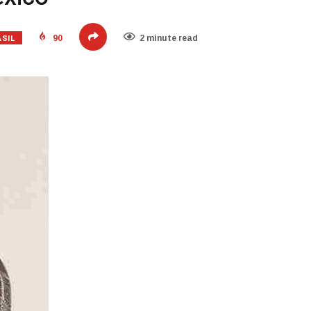
ASIL
90
2 minute read