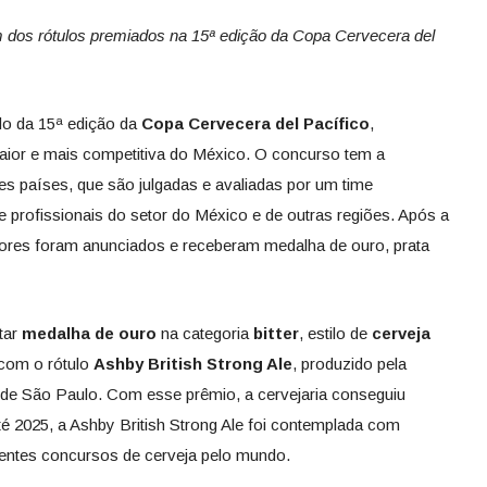
m dos rótulos premiados na 15ª edição da Copa Cervecera del
do da 15ª edição da
Copa Cervecera del Pacífico
,
aior e mais competitiva do México. O concurso tem a
tes países, que são julgadas e avaliadas por um time
 profissionais do setor do México e de outras regiões. Após a
cedores foram anunciados e receberam medalha de ouro, prata
tar
medalha de ouro
na categoria
bitter
, estilo de
cerveja
 com o rótulo
Ashby British Strong Ale
, produzido pela
r de São Paulo. Com esse prêmio, a cervejaria conseguiu
té 2025, a Ashby British Strong Ale foi contemplada com
entes concursos de cerveja pelo mundo.