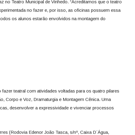
taz no Teatro Municipal de Vinhedo. “Acreditamos que o teatro
experimentada no fazer e, por isso, as oficinas possuem essa
a, todos os alunos estarão envolvidos na montagem do
azer teatral com atividades voltadas para os quatro pilares
ção, Corpo e Voz, Dramaturgia e Montagem Cênica. Uma
icas, desenvolver a expressividade e vivenciar processos
orres (Rodovia Edenor João Tasca, s/nº, Caixa D´Água,