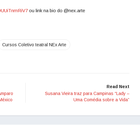
HiDUUiTnmRiV7
ou link na bio do @nex.arte
Cursos Coletivo teatral NEx Arte
Read Next
 Amparo
Susana Vieira traz para Campinas “Lady –
México
Uma Comédia sobre a Vida”