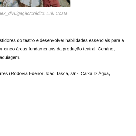
nex_divulgação/crédito: Erik Costa
tidores do teatro e desenvolver habilidades essenciais para a
rar cinco áreas fundamentais da produção teatral: Cenário,
Maquiagem.
orres (Rodovia Edenor João Tasca, s/nº, Caixa D´Água,