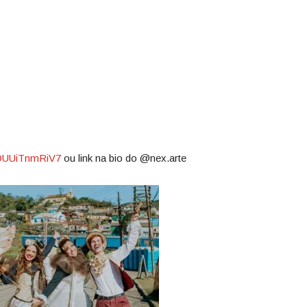
HiDUUiTnmRiV7
ou link na bio do @nex.arte