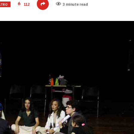
ATRO
112
3 minute read