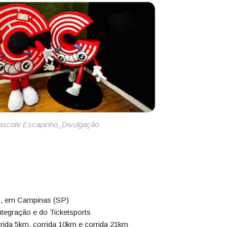
scote Escapinho_Divulgação
z, em Campinas (SP)
Integração e do Ticketsports
ida 5km, corrida 10km e corrida 21km