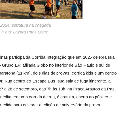
ração 2024: estrutura na chegada
/Foto: Lázara Paes Leme
inas participa da Corrida Integração que em 2025 celebra sua
 Grupo EP, afiliada Globo no interior de São Paulo e sul de
ratona (21 km), dois dias de provas, corrida kids e um centro
 Run dentro do Escape Bus, sua sala de fuga itinerante, a
7 e 28 de setembro, das 7h às 13h, na Praça Arautos da Paz,
dita em uma corrida de rua, é gratuita, aberta ao público e
 medida para celebrar a edição de aniversário da prova.