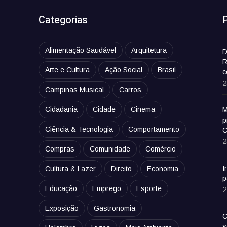
Categorias
Alimentação Saudável
Arquitetura
D
R
Arte e Cultura
Ação Social
Brasil
c
2
Campinas Musical
Carros
Cidadania
Cidade
Cinema
M
p
Ciência & Tecnologia
Comportamento
C
2
Compras
Comunidade
Comércio
I
Cultura & Lazer
Direito
Economia
p
Educação
Emprego
Esporte
2
Exposição
Gastronomia
C
s