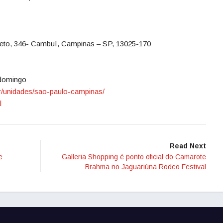
eto, 346- Cambuí, Campinas – SP, 13025-170
domingo
/
unidades/sao-paulo-campinas/
l
Read Next
e
Galleria Shopping é ponto oficial do Camarote
Brahma no Jaguariúna Rodeo Festival