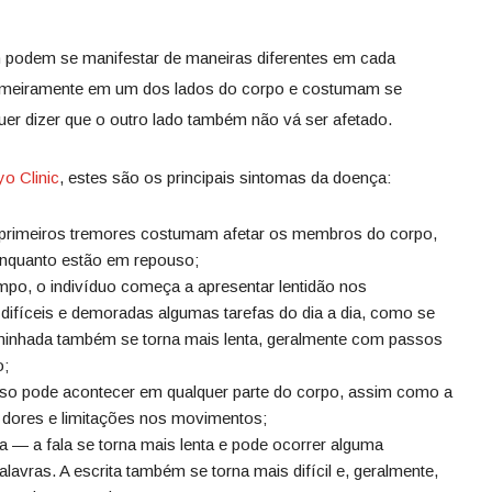
 podem se manifestar de maneiras diferentes em cada
primeiramente em um dos lados do corpo e costumam se
uer dizer que o outro lado também não vá ser afetado.
yo Clinic
, estes são os principais sintomas da doença:
primeiros tremores costumam afetar os membros do corpo,
enquanto estão em repouso;
po, o indivíduo começa a apresentar lentidão nos
difíceis e demoradas algumas tarefas do dia a dia, como se
aminhada também se torna mais lenta, geralmente com passos
o;
isso pode acontecer em qualquer parte do corpo, assim como a
r dores e limitações nos movimentos;
a — a fala se torna mais lenta e pode ocorrer alguma
lavras. A escrita também se torna mais difícil e, geralmente,