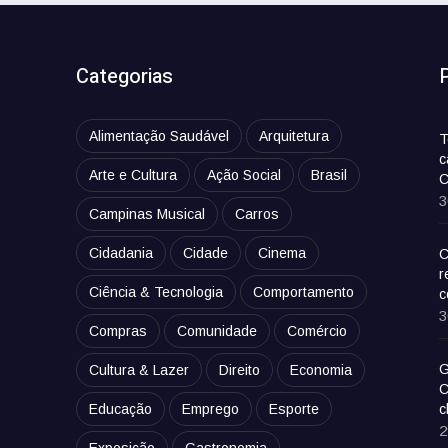
Categorias
Alimentação Saudável
Arquitetura
T
c
Arte e Cultura
Ação Social
Brasil
C
3
Campinas Musical
Carros
Cidadania
Cidade
Cinema
C
r
Ciência & Tecnologia
Comportamento
c
3
Compras
Comunidade
Comércio
G
Cultura & Lazer
Direito
Economia
C
Educação
Emprego
Esporte
c
2