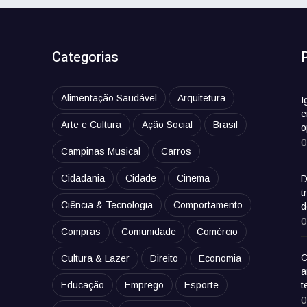
Categorias
Alimentação Saudável
Arquitetura
I
e
Arte e Cultura
Ação Social
Brasil
o
0
Campinas Musical
Carros
Cidadania
Cidade
Cinema
D
t
Ciência & Tecnologia
Comportamento
d
0
Compras
Comunidade
Comércio
C
Cultura & Lazer
Direito
Economia
a
Educação
Emprego
Esporte
t
0