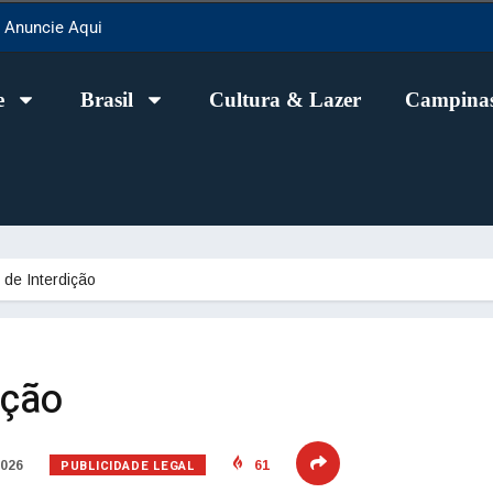
Anuncie Aqui
e
Brasil
Cultura & Lazer
Campinas
l de Interdição
ição
PUBLICIDADE LEGAL
2026
61