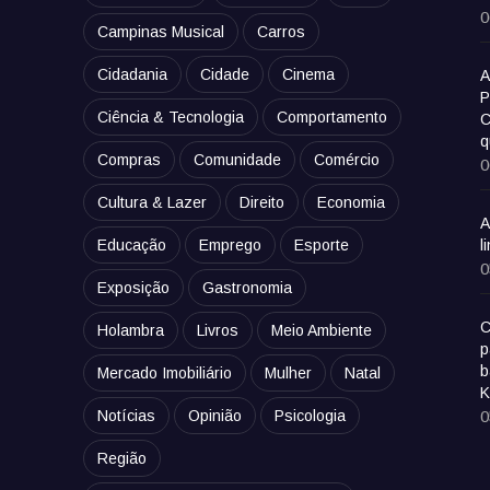
0
Campinas Musical
Carros
Cidadania
Cidade
Cinema
A
P
Ciência & Tecnologia
Comportamento
C
q
Compras
Comunidade
Comércio
0
Cultura & Lazer
Direito
Economia
A
Educação
Emprego
Esporte
l
0
Exposição
Gastronomia
C
Holambra
Livros
Meio Ambiente
p
b
Mercado Imobiliário
Mulher
Natal
K
Notícias
Opinião
Psicologia
0
Região