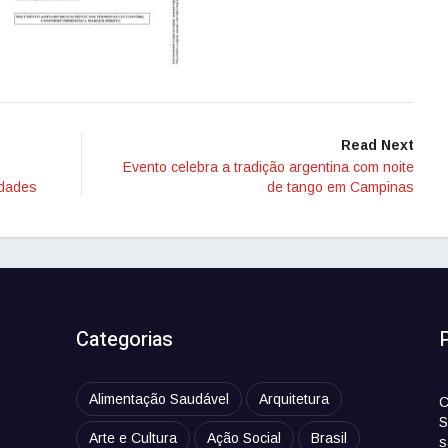
Read Next
Evento celebra a tradição argentina com noite
idades
de tango em Campinas
Categorias
Alimentação Saudável
Arquitetura
C
S
Arte e Cultura
Ação Social
Brasil
s