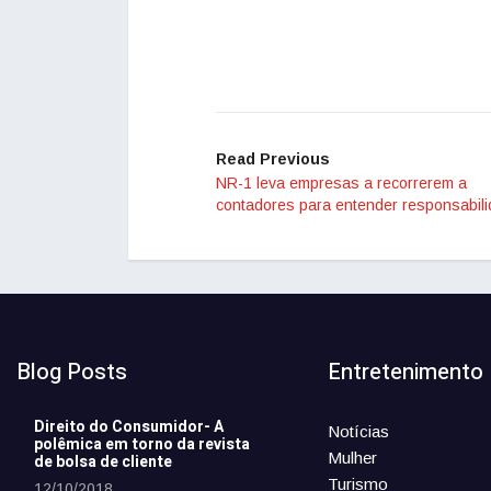
Read Previous
NR-1 leva empresas a recorrerem a
contadores para entender responsabil
Blog Posts
Entretenimento
Direito do Consumidor- A
Notícias
polêmica em torno da revista
Mulher
de bolsa de cliente
Turismo
12/10/2018