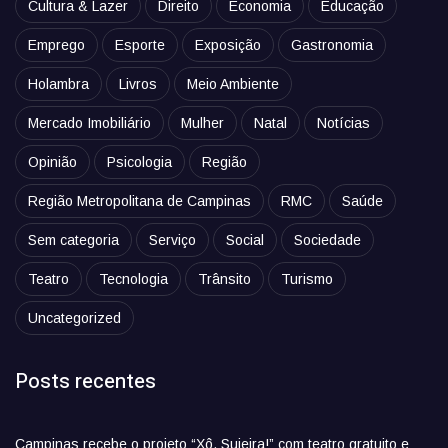
Cultura & Lazer
Direito
Economia
Educação
Emprego
Esporte
Exposição
Gastronomia
Holambra
Livros
Meio Ambiente
Mercado Imobiliário
Mulher
Natal
Notícias
Opinião
Psicologia
Região
Região Metropolitana de Campinas
RMC
Saúde
Sem categoria
Serviço
Social
Sociedade
Teatro
Tecnologia
Trânsito
Turismo
Uncategorized
Posts recentes
Campinas recebe o projeto “Xô, Sujeira!” com teatro gratuito e