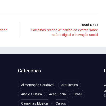
Read Next
riada
Campinas recebe 4ª edição do evento sobre
saúde digital e inovação social
Categorias
Alimentação Saudável
Arquitetura
V
g
Arte e Cultura
Ação Social
Brasil
3
Campinas Musical
Carros