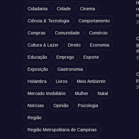
R
Cidadania
Cidade
Cinema
r
n
Ciência & Tecnologia
Comportamento
3
Compras
Comunidade
Comércio
C
g
Cultura & Lazer
Direito
Economia
d
Educação
Emprego
Esporte
3
Exposição
Gastronomia
O
p
Holambra
Livros
Meio Ambiente
3
Mercado Imobiliário
Mulher
Natal
Notícias
Opinião
Psicologia
Região
Região Metropolitana de Campinas