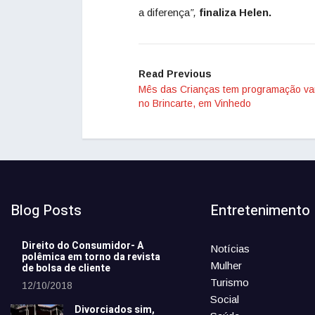
a diferença
”,
finaliza Helen.
Read Previous
Mês das Crianças tem programação va
no Brincarte, em Vinhedo
Blog Posts
Entretenimento
Direito do Consumidor- A
Notícias
polêmica em torno da revista
Mulher
de bolsa de cliente
Turismo
12/10/2018
Social
Divorciados sim,