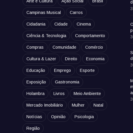
Arte e Cultura
Ação Social
Brasil
d
3
Campinas Musical
Carros
Cidadania
Cidade
Cinema
O
p
Ciência & Tecnologia
Comportamento
3
Compras
Comunidade
Comércio
S
d
Cultura & Lazer
Direito
Economia
3
Educação
Emprego
Esporte
M
Exposição
Gastronomia
m
a
Holambra
Livros
Meio Ambiente
3
Mercado Imobiliário
Mulher
Natal
Notícias
Opinião
Psicologia
Região