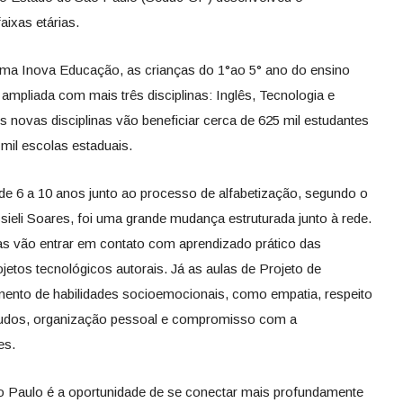
ixas etárias.
rama Inova Educação, as crianças do 1°ao 5° ano do ensino
 ampliada com mais três disciplinas: Inglês, Tecnologia e
 novas disciplinas vão beneficiar cerca de 625 mil estudantes
 mil escolas estaduais.
 de 6 a 10 anos junto ao processo de alfabetização, segundo o
ieli Soares, foi uma grande mudança estruturada junto à rede.
as vão entrar em contato com aprendizado prático das
ojetos tecnológicos autorais. Já as aulas de Projeto de
mento de habilidades socioemocionais, como empatia, respeito
studos, organização pessoal e compromisso com a
es.
o Paulo é a oportunidade de se conectar mais profundamente