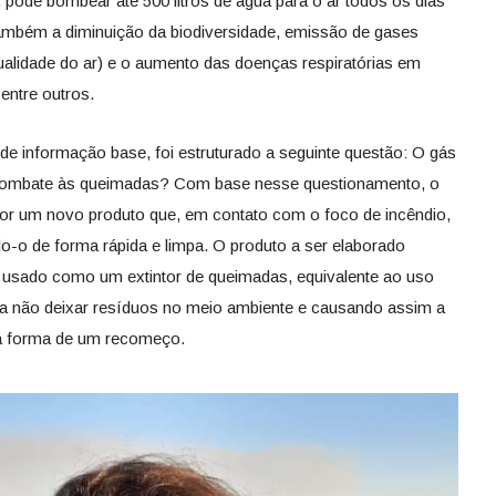
 pode bombear até 500 litros de água para o ar todos os dias
também a diminuição da biodiversidade, emissão de gases
ualidade do ar) e o aumento das doenças respiratórias em
entre outros.
de informação base, foi estruturado a seguinte questão: O gás
 combate às queimadas? Com base nesse questionamento, o
opor um novo produto que, em contato com o foco de incêndio,
o-o de forma rápida e limpa. O produto a ser elaborado
o usado como um extintor de queimadas, equivalente ao uso
ra não deixar resíduos no meio ambiente e causando assim a
 a forma de um recomeço.