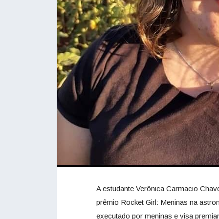
A estudante Verônica Carmacio Chaves
prêmio Rocket Girl: Meninas na astron
executado por meninas e visa premia