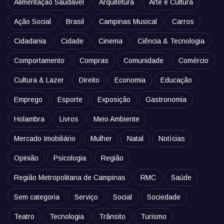
Alimentação Saudável
Arquitetura
Arte e Cultura
Ação Social
Brasil
Campinas Musical
Carros
Cidadania
Cidade
Cinema
Ciência & Tecnologia
Comportamento
Compras
Comunidade
Comércio
Cultura & Lazer
Direito
Economia
Educação
Emprego
Esporte
Exposição
Gastronomia
Holambra
Livros
Meio Ambiente
Mercado Imobiliário
Mulher
Natal
Notícias
Opinião
Psicologia
Região
Região Metropolitana de Campinas
RMC
Saúde
Sem categoria
Serviço
Social
Sociedade
Teatro
Tecnologia
Trânsito
Turismo