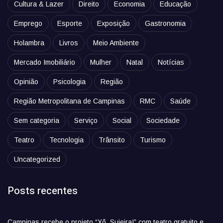
Cultura & Lazer
Direito
Economia
Educação
Emprego
Esporte
Exposição
Gastronomia
Holambra
Livros
Meio Ambiente
Mercado Imobiliário
Mulher
Natal
Notícias
Opinião
Psicologia
Região
Região Metropolitana de Campinas
RMC
Saúde
Sem categoria
Serviço
Social
Sociedade
Teatro
Tecnologia
Trânsito
Turismo
Uncategorized
Posts recentes
Campinas recebe o projeto “Xô, Sujeira!” com teatro gratuito e