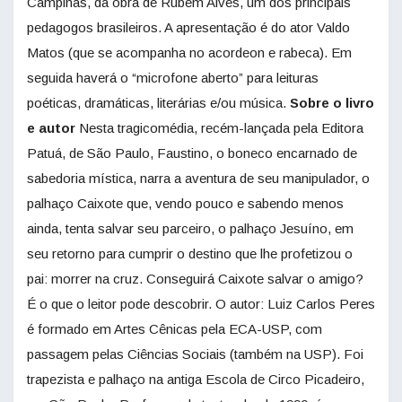
Campinas, da obra de Rubem Alves, um dos principais
pedagogos brasileiros. A apresentação é do ator Valdo
Matos (que se acompanha no acordeon e rabeca). Em
seguida haverá o “microfone aberto” para leituras
poéticas, dramáticas, literárias e/ou música.
Sobre o livro
e autor
Nesta tragicomédia, recém-lançada pela Editora
Patuá, de São Paulo, Faustino, o boneco encarnado de
sabedoria mística, narra a aventura de seu manipulador, o
palhaço Caixote que, vendo pouco e sabendo menos
ainda, tenta salvar seu parceiro, o palhaço Jesuíno, em
seu retorno para cumprir o destino que lhe profetizou o
pai: morrer na cruz. Conseguirá Caixote salvar o amigo?
É o que o leitor pode descobrir. O autor: Luiz Carlos Peres
é formado em Artes Cênicas pela ECA-USP, com
passagem pelas Ciências Sociais (também na USP). Foi
trapezista e palhaço na antiga Escola de Circo Picadeiro,