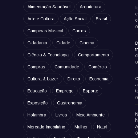
Alimentação Saudável
Arquitetura
I
e
Arte e Cultura
Ação Social
Brasil
o
0
Campinas Musical
Carros
Cidadania
Cidade
Cinema
D
t
Ciência & Tecnologia
Comportamento
d
0
Compras
Comunidade
Comércio
C
Cultura & Lazer
Direito
Economia
a
Educação
Emprego
Esporte
t
0
Exposição
Gastronomia
N
Holambra
Livros
Meio Ambiente
h
A
Mercado Imobiliário
Mulher
Natal
0