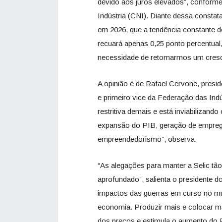
devido aos juros elevados”, conform
Indústria (CNI). Diante dessa consta
em 2026, que a tendência constante d
recuará apenas 0,25 ponto percentual
necessidade de retomarmos um cresc
A opinião é de Rafael Cervone, presi
e primeiro vice da Federação das Indú
restritiva demais e está inviabilizand
expansão do PIB, geração de emprego
empreendedorismo”, observa.
“As alegações para manter a Selic t
aprofundado”, salienta o presidente 
impactos das guerras em curso no m
economia. Produzir mais e colocar m
dos preços e estimula o aumento do P