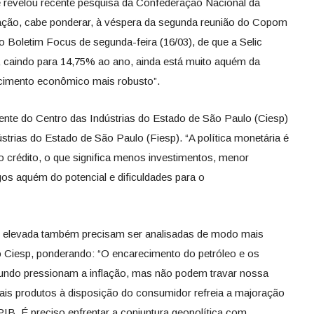
e revelou recente pesquisa da Confederação Nacional da
tação, cabe ponderar, à véspera da segunda reunião do Copom
o Boletim Focus de segunda-feira (16/03), de que a Selic
, caindo para 14,75% ao ano, ainda está muito aquém da
imento econômico mais robusto”.
dente do Centro das Indústrias do Estado de São Paulo (Ciesp)
strias do Estado de São Paulo (Fiesp). “A política monetária é
o o crédito, o que significa menos investimentos, menor
s aquém do potencial e dificuldades para o
ão elevada também precisam ser analisadas de modo mais
do Ciesp, ponderando: “O encarecimento do petróleo e os
undo pressionam a inflação, mas não podem travar nossa
ais produtos à disposição do consumidor refreia a majoração
IB. É preciso enfrentar a conjuntura geopolítica com