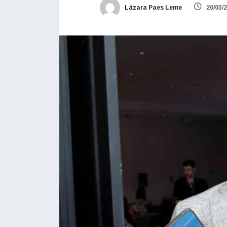
Lázara Paes Leme
20/03/