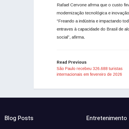
Rafael Cervone afrma que o custo fi
modernização tecnológica e inovação,
“Freando a indústria e impactando to
entraves à capacidade do Brasil de a
social”, afirma.
Read Previous
São Paulo recebeu 326.688 turistas
internacionais em fevereiro de 2026
Blog Posts
Entretenimento