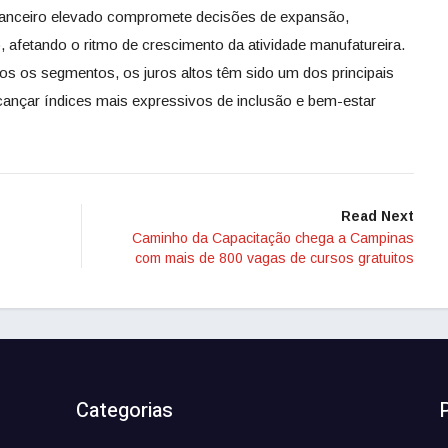
nanceiro elevado compromete decisões de expansão,
 afetando o ritmo de crescimento da atividade manufatureira.
dos os segmentos, os juros altos têm sido um dos principais
lcançar índices mais expressivos de inclusão e bem-estar
Read Next
Caminho da Capacitação chega a Campinas
com mais de 800 vagas de cursos gratuitos
Categorias