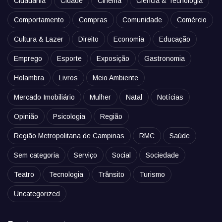
Cidadania
Cidade
Cinema
Ciência & Tecnologia
Comportamento
Compras
Comunidade
Comércio
Cultura & Lazer
Direito
Economia
Educação
Emprego
Esporte
Exposição
Gastronomia
Holambra
Livros
Meio Ambiente
Mercado Imobiliário
Mulher
Natal
Notícias
Opinião
Psicologia
Região
Região Metropolitana de Campinas
RMC
Saúde
Sem categoria
Serviço
Social
Sociedade
Teatro
Tecnologia
Trânsito
Turismo
Uncategorized