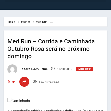
Home
Mulher
Med Run –…
Med Run – Corrida e Caminhada
Outubro Rosa será no próximo
domingo
MULHER
Lázara Paes Leme
10/10/2019
31
1 minute read
A Associação Atlética Acadêmica Adolfo Lutz (AAAAL) e o