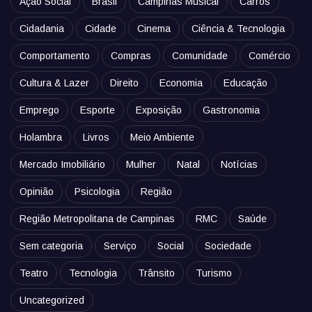
Ação Social
Brasil
Campinas Musical
Carros
Cidadania
Cidade
Cinema
Ciência & Tecnologia
Comportamento
Compras
Comunidade
Comércio
Cultura & Lazer
Direito
Economia
Educação
Emprego
Esporte
Exposição
Gastronomia
Holambra
Livros
Meio Ambiente
Mercado Imobiliário
Mulher
Natal
Notícias
Opinião
Psicologia
Região
Região Metropolitana de Campinas
RMC
Saúde
Sem categoria
Serviço
Social
Sociedade
Teatro
Tecnologia
Trânsito
Turismo
Uncategorized