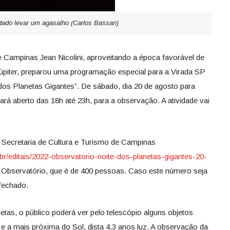
ado levar um agasalho (Carlos Bassan)
e Campinas Jean Nicolini, aproveitando a época favorável de
úpiter, preparou uma programação especial para a Virada SP
os Planetas Gigantes”. De sábado, dia 20 de agosto para
ará aberto das 18h até 23h, para a observação. A atividade vai
a Secretaria de Cultura e Turismo de Campinas
.br/editais/2022-observatorio-noite-dos-planetas-gigantes-20-
o Observatório, que é de 400 pessoas. Caso este número seja
 fechado.
tas, o público poderá ver pelo telescópio alguns objetos
a e a mais próxima do Sol, dista 4.3 anos luz. A observação da