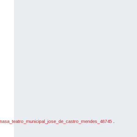
anasa_teatro_municipal_jose_de_castro_mendes_48745
.