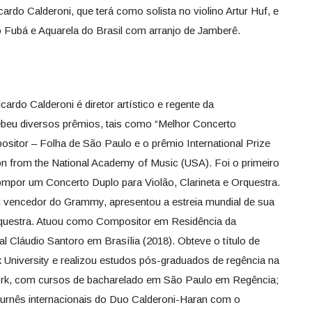
ardo Calderoni, que terá como solista no violino Artur Huf, e
no Fubá e Aquarela do Brasil com arranjo de Jamberê.
ardo Calderoni é diretor artístico e regente da
ebeu diversos prêmios, tais como “Melhor Concerto
ositor – Folha de São Paulo e o prêmio International Prize
n from the National Academy of Music (USA). Foi o primeiro
ompor um Concerto Duplo para Violão, Clarineta e Orquestra.
, vencedor do Grammy, apresentou a estreia mundial de sua
Orquestra. Atuou como Compositor em Residência da
l Cláudio Santoro em Brasília (2018). Obteve o título de
 University e realizou estudos pós-graduados de regência na
York, com cursos de bacharelado em São Paulo em Regência;
turnês internacionais do Duo Calderoni-Haran com o