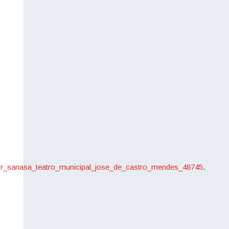
or_sanasa_teatro_municipal_jose_de_castro_mendes_48745
.