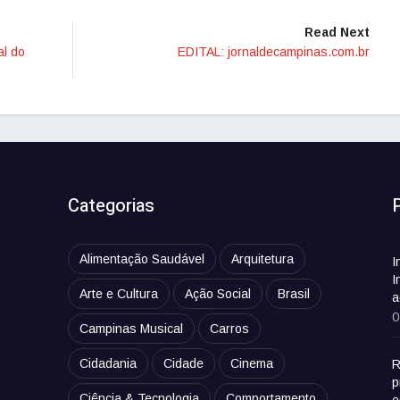
Read Next
al do
EDITAL: jornaldecampinas.com.br
Categorias
Alimentação Saudável
Arquitetura
I
I
Arte e Cultura
Ação Social
Brasil
a
0
Campinas Musical
Carros
Cidadania
Cidade
Cinema
R
p
Ciência & Tecnologia
Comportamento