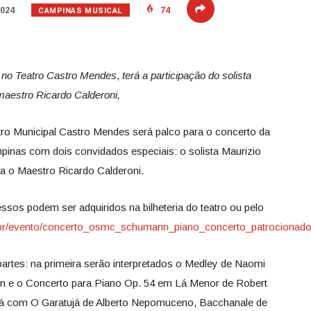
CAMPINAS MUSICAL
2024
74
, no Teatro Castro Mendes
,
terá a participação do solista
maestro Ricardo Calderoni,
tro Municipal Castro Mendes será palco para o concerto da
pinas com dois convidados especiais: o solista Maurizio
cia o Maestro Ricardo Calderoni.
ssos podem ser adquiridos na bilheteria do teatro ou pelo
m.br/evento/concerto_osmc_schumann_piano_concerto_patrocionad
rtes: na primeira serão interpretados o Medley de Naomi
 e o Concerto para Piano Op. 54 em Lá Menor de Robert
rá com O Garatujá de Alberto Nepomuceno, Bacchanale de