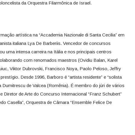
ioloncelista da Orquestra Filarmônica de Israel.
mação artística na “Accademia Nazionale di Santa Cecilia” em
nista italiana Lya De Barberiis. Vencedor de concursos
u uma intensa carreira na Itália e nos principais centros
 colaborando com renomados maestros (Ovidiu Balan, Karel
uiuc, Viktor Dubrovski, Francisco Noya, Paolo Peloso, Jeffry
prestígio. Desde 1996, Barboro é “artista residente” e “solista
a Dumitrescu de Valcea (Romênia). É membro do júri de vários
 e Diretor de Arte do Concurso Internacional “Franz Schubert”
redo Casella”, Orquestra de Câmara “Ensemble Felice De