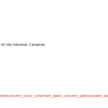
2,Vila Industrial, Campinas
/evento/concerto_osmc_schumann_piano_concerto_patrocionador_s