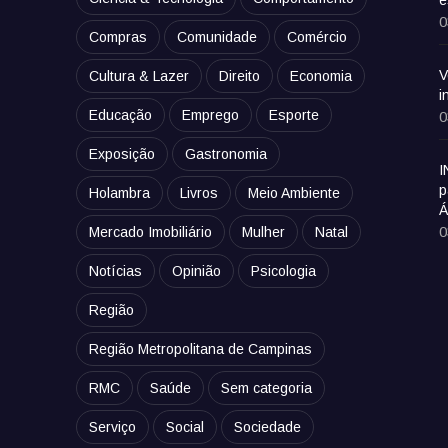
e
0
Compras
Comunidade
Comércio
V
Cultura & Lazer
Direito
Economia
i
Educação
Emprego
Esporte
0
Exposição
Gastronomia
I
p
Holambra
Livros
Meio Ambiente
Á
0
Mercado Imobiliário
Mulher
Natal
Notícias
Opinião
Psicologia
Região
Região Metropolitana de Campinas
RMC
Saúde
Sem categoria
Serviço
Social
Sociedade