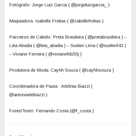
Fotógrafo: Jorge Luiz Garcia ( @jorgeluizgarcia_ )
Maquiadora: Isabelle Freitas ( @zabellefreitas )
Parceiros de Cabelo: Preta Brasileira ( @pretabrasileira ) –
Léia Abadia ( @leia_abadia ) – Suelen Lima ( @suelenf43 )
– Viviane Ferreira ( @vivianefds55j )
Produtora de Moda: Cayhh Souza ( @cayhhsouza )
Coordenadora de Pauta: Antônia Biazzi (
@antoniadebiazzi )
Fonte/Texto: Fernando Costa (@f_costa )