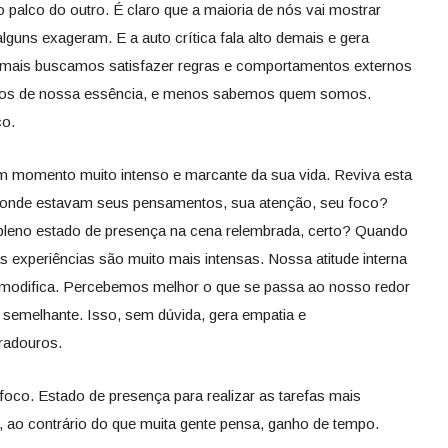
alco do outro. É claro que a maioria de nós vai mostrar
guns exageram. E a auto crítica fala alto demais e gera
 mais buscamos satisfazer regras e comportamentos externos
mos de nossa essência, e menos sabemos quem somos.
o.
um momento muito intenso e marcante da sua vida. Reviva esta
 aonde estavam seus pensamentos, sua atenção, seu foco?
leno estado de presença na cena relembrada, certo? Quando
xperiências são muito mais intensas. Nossa atitude interna
odifica. Percebemos melhor o que se passa ao nosso redor
emelhante. Isso, sem dúvida, gera empatia e
radouros.
oco. Estado de presença para realizar as tarefas mais
 e, ao contrário do que muita gente pensa, ganho de tempo.