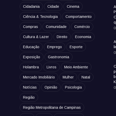
Cidadania
Cidade
Cinema
A
P
Ciência & Tecnologia
Comportamento
C
q
Compras
Comunidade
Comércio
0
Cultura & Lazer
Direito
Economia
A
Educação
Emprego
Esporte
l
0
Exposição
Gastronomia
C
Holambra
Livros
Meio Ambiente
p
b
Mercado Imobiliário
Mulher
Natal
K
Notícias
Opinião
Psicologia
0
Região
Região Metropolitana de Campinas