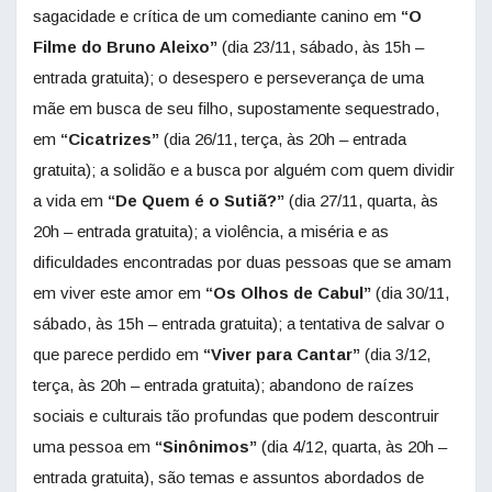
sagacidade e crítica de um comediante canino em
“O
Filme do Bruno Aleixo”
(dia 23/11, sábado, às 15h –
entrada gratuita); o desespero e perseverança de uma
mãe em busca de seu filho, supostamente sequestrado,
em
“Cicatrizes”
(dia 26/11, terça, às 20h – entrada
gratuita); a solidão e a busca por alguém com quem dividir
a vida em
“De Quem é o Sutiã?”
(dia 27/11, quarta, às
20h – entrada gratuita); a violência, a miséria e as
dificuldades encontradas por duas pessoas que se amam
em viver este amor em
“Os Olhos de Cabul”
(dia 30/11,
sábado, às 15h – entrada gratuita); a tentativa de salvar o
que parece perdido em
“Viver para Cantar”
(dia 3/12,
terça, às 20h – entrada gratuita); abandono de raízes
sociais e culturais tão profundas que podem descontruir
uma pessoa em
“Sinônimos”
(dia 4/12, quarta, às 20h –
entrada gratuita), são temas e assuntos abordados de