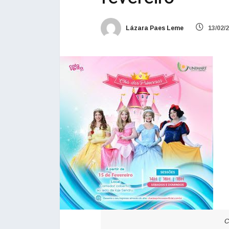
Lázara Paes Leme
13/02/
C