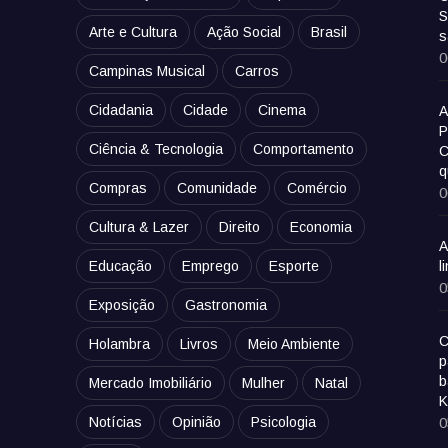
S
Arte e Cultura
Ação Social
Brasil
s
0
Campinas Musical
Carros
Cidadania
Cidade
Cinema
A
P
Ciência & Tecnologia
Comportamento
C
q
Compras
Comunidade
Comércio
0
Cultura & Lazer
Direito
Economia
A
Educação
Emprego
Esporte
l
0
Exposição
Gastronomia
C
Holambra
Livros
Meio Ambiente
p
b
Mercado Imobiliário
Mulher
Natal
K
Notícias
Opinião
Psicologia
0