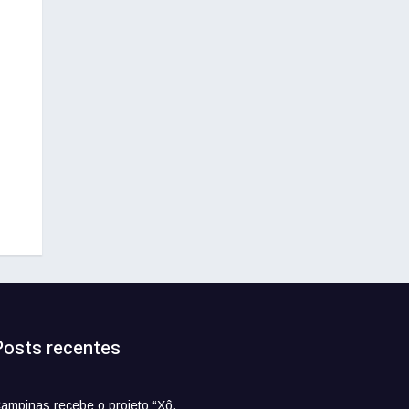
Posts recentes
ampinas recebe o projeto “Xô,