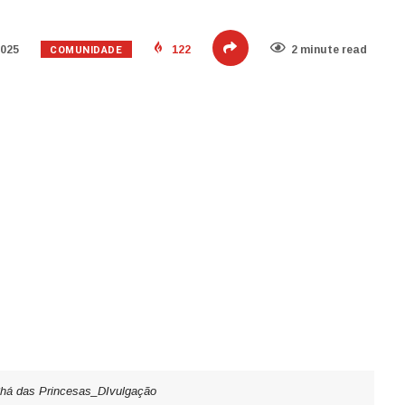
COMUNIDADE
2025
122
2 minute read
há das Princesas_DIvulgação