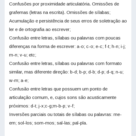
Confusões por proximidade articulatória. Omissões de
grafemas (letras na escrita). Omissões de sílabas;
Acumulação e persistência de seus erros de soletração ao
ler e de ortografia ao escrever;
Confusão entre letras, sílabas ou palavras com poucas
diferenças na forma de escrever: a-o; c-o; e-c; f-t; h-n; i-j;
m-n; v-u; etc;
Confusão entre letras, sílabas ou palavras com formato
similar, mas diferente direção: b-d; b-p; d-b; d-p; d-q; n-u;
w-m; a-e;
Confusão entre letras que possuem um ponto de
articulação comum, e, cujos sons são acusticamente
próximos: d-t; j-x;c-g;m-b-p; v-f;
Inversões parciais ou totais de sílabas ou palavras: me-
em; sol-los; som-mos; sal-las; pal-pla.