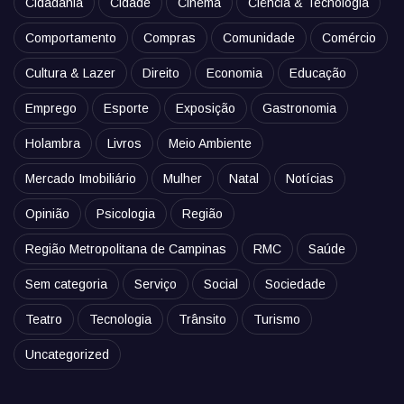
Cidadania
Cidade
Cinema
Ciência & Tecnologia
Comportamento
Compras
Comunidade
Comércio
Cultura & Lazer
Direito
Economia
Educação
Emprego
Esporte
Exposição
Gastronomia
Holambra
Livros
Meio Ambiente
Mercado Imobiliário
Mulher
Natal
Notícias
Opinião
Psicologia
Região
Região Metropolitana de Campinas
RMC
Saúde
Sem categoria
Serviço
Social
Sociedade
Teatro
Tecnologia
Trânsito
Turismo
Uncategorized