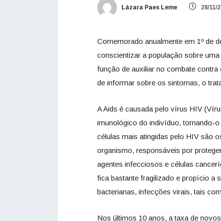
Lázara Paes Leme
28/11/
Comemorado anualmente em 1º de deze
conscientizar a população sobre um
função de auxiliar no combate contra
de informar sobre os sintomas, o tr
A Aids é causada pelo vírus HIV (Vír
imunológico do indivíduo, tornando-o 
células mais atingidas pelo HIV são o
organismo, responsáveis por proteg
agentes infecciosos e células cance
fica bastante fragilizado e propício
bacterianas, infecções virais, tais c
Nos últimos 10 anos, a taxa de novos