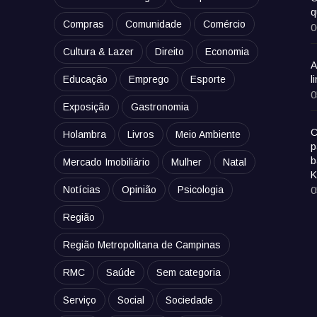
q
Compras
Comunidade
Comércio
0
Cultura & Lazer
Direito
Economia
A
Educação
Emprego
Esporte
l
0
Exposição
Gastronomia
C
Holambra
Livros
Meio Ambiente
p
b
Mercado Imobiliário
Mulher
Natal
K
Notícias
Opinião
Psicologia
0
Região
Região Metropolitana de Campinas
RMC
Saúde
Sem categoria
Serviço
Social
Sociedade