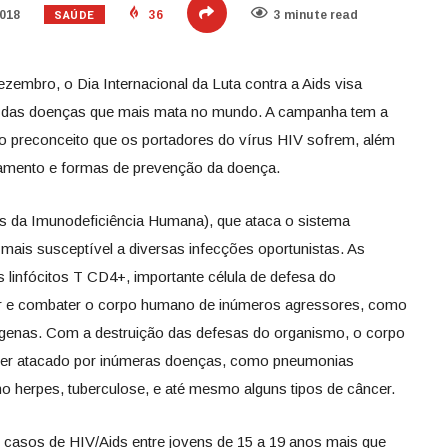
SAÚDE
2018
36
3 minute read
mbro, o Dia Internacional da Luta contra a Aids visa
a das doenças que mais mata no mundo. A campanha tem a
 o preconceito que os portadores do vírus HIV sofrem, além
atamento e formas de prevenção da doença.
us da Imunodeficiência Humana), que ataca o sistema
mais susceptível a diversas infecções oportunistas. As
s linfócitos T CD4+, importante célula de defesa do
er e combater o corpo humano de inúmeros agressores, como
rígenas. Com a destruição das defesas do organismo, o corpo
 a ser atacado por inúmeras doenças, como pneumonias
omo herpes, tuberculose, e até mesmo alguns tipos de câncer.
 casos de HIV/Aids entre jovens de 15 a 19 anos mais que