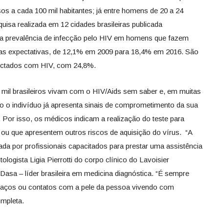
sos a cada 100 mil habitantes; já entre homens de 20 a 24
isa realizada em 12 cidades brasileiras publicada
, a prevalência de infecção pelo HIV em homens que fazem
 expectativas, de 12,1% em 2009 para 18,4% em 2016. São
fectados com HIV, com 24,8%.
 mil brasileiros vivam com o HIV/Aids sem saber e, em muitas
do o indivíduo já apresenta sinais de comprometimento da sua
 Por isso, os médicos indicam a realização do teste para
ou que apresentem outros riscos de aquisição do vírus. “A
zada por profissionais capacitados para prestar uma assistência
ctologista Ligia Pierrotti do corpo clínico do Lavoisier
Dasa – líder brasileira em medicina diagnóstica. “É sempre
abraços ou contatos com a pele da pessoa vivendo com
ompleta.