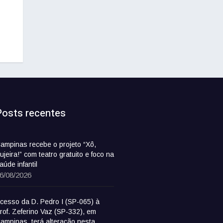
Posts recentes
ampinas recebe o projeto “Xô,
ujeira!” com teatro gratuito e foco na
aúde infantil
6/08/2026
cesso da D. Pedro I (SP-065) à
rof. Zeferino Vaz (SP-332), em
ampinas, terá alteração nesta