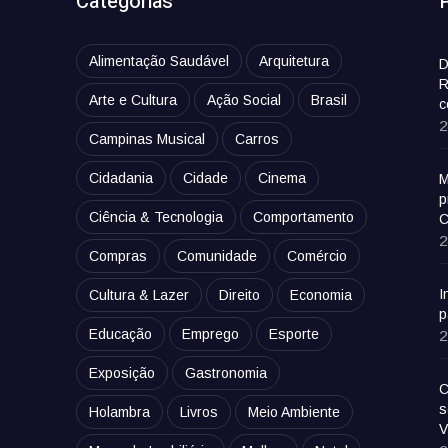
Categorias
Alimentação Saudável
Arquitetura
D
R
Arte e Cultura
Ação Social
Brasil
c
2
Campinas Musical
Carros
Cidadania
Cidade
Cinema
M
p
Ciência & Tecnologia
Comportamento
C
2
Compras
Comunidade
Comércio
I
Cultura & Lazer
Direito
Economia
p
Educação
Emprego
Esporte
2
Exposição
Gastronomia
C
s
Holambra
Livros
Meio Ambiente
V