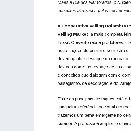
Mães e Dia dos Namorados, o Núcleo 
conceitos almejados pelos consumidor
A
Cooperativa Veiling Holambra
re
Veiling Market
, a mais completa fei
Brasil. O evento reúne produtores, cl
negociações do primeiro semestre e, p
devem ganhar destaque no mercado ao
destaca como um espaço de antecipaç
e conceitos que dialogam com o co
paisagismo, da decoração e do varej
Entre os principais destaques está o 
Junqueira, referência nacional em me
trazemos um tema emergente no cenário
curador. A proposta é ampliar o olhar