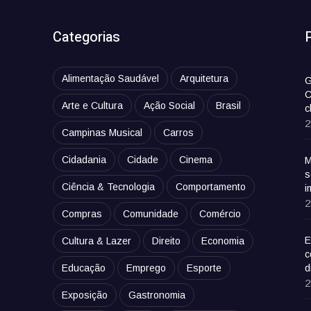
Categorias
Alimentação Saudável
Arquitetura
G
C
Arte e Cultura
Ação Social
Brasil
c
2
Campinas Musical
Carros
Cidadania
Cidade
Cinema
M
s
Ciência & Tecnologia
Comportamento
i
2
Compras
Comunidade
Comércio
E
Cultura & Lazer
Direito
Economia
c
Educação
Emprego
Esporte
d
2
Exposição
Gastronomia