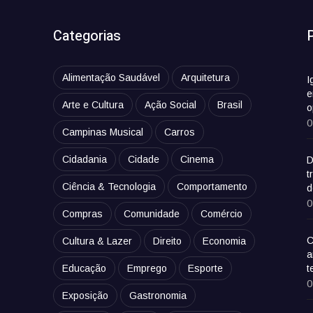
Categorias
Alimentação Saudável
Arquitetura
I
e
Arte e Cultura
Ação Social
Brasil
o
0
Campinas Musical
Carros
Cidadania
Cidade
Cinema
D
t
Ciência & Tecnologia
Comportamento
d
0
Compras
Comunidade
Comércio
C
Cultura & Lazer
Direito
Economia
a
Educação
Emprego
Esporte
t
0
Exposição
Gastronomia