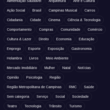
Alimentação Saudável
Arquitetura
Arte e Cultura
Ação Social
Brasil
Campinas Musical
Carros
Cidadania
Cidade
Cinema
Ciência & Tecnologia
Comportamento
Compras
Comunidade
Comércio
Cultura & Lazer
Direito
Economia
Educação
Emprego
Esporte
Exposição
Gastronomia
Holambra
Livros
Meio Ambiente
Mercado Imobiliário
Mulher
Natal
Notícias
Opinião
Psicologia
Região
Região Metropolitana de Campinas
RMC
Saúde
Sem categoria
Serviço
Social
Sociedade
Teatro
Tecnologia
Trânsito
Turismo