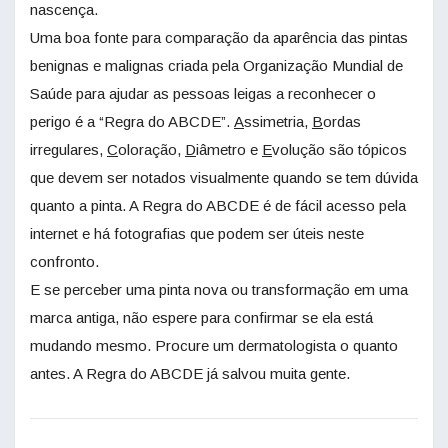
nascença.
Uma boa fonte para comparação da aparência das pintas
benignas e malignas criada pela Organização Mundial de
Saúde para ajudar as pessoas leigas a reconhecer o
perigo é a “Regra do ABCDE”.
A
ssimetria,
B
ordas
irregulares,
C
oloração,
D
iâmetro e
E
volução são tópicos
que devem ser notados visualmente quando se tem dúvida
quanto a pinta. A Regra do ABCDE é de fácil acesso pela
internet e há fotografias que podem ser úteis neste
confronto.
E se perceber uma pinta nova ou transformação em uma
marca antiga, não espere para confirmar se ela está
mudando mesmo. Procure um dermatologista o quanto
antes. A Regra do ABCDE já salvou muita gente.