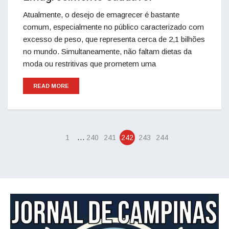
Atualmente, o desejo de emagrecer é bastante
comum, especialmente no público ca­racterizado com
excesso de peso, que representa cerca de 2,1 bilhões
no mundo. Simultaneamente, não faltam dietas da
moda ou restritivas que pro­metem uma
READ MORE
…
1
240
241
242
243
244