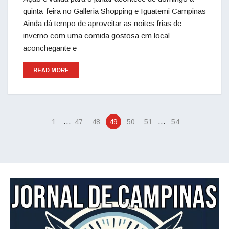
quinta-feira no Galleria Shopping e Iguatemi Campinas
Ainda dá tempo de aproveitar as noites frias de
inverno com uma comida gostosa em local
aconchegante e
READ MORE
…
…
1
47
48
49
50
51
54