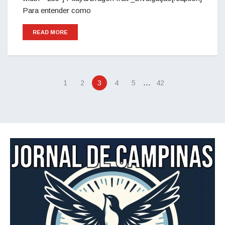
Para entender como
READ MORE
…
1
2
3
4
5
42