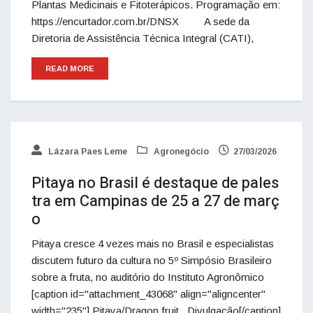
Plantas Medicinais e Fitoterápicos. Programação em:
https://encurtador.com.br/DNSX A sede da
Diretoria de Assistência Técnica Integral (CATI),
READ MORE
Lázara Paes Leme
Agronegócio
27/03/2026
Pitaya no Brasil é destaque de pales
tra em Campinas de 25 a 27 de març
o
Pitaya cresce 4 vezes mais no Brasil e especialistas
discutem futuro da cultura no 5º Simpósio Brasileiro
sobre a fruta, no auditório do Instituto Agronômico
[caption id="attachment_43068" align="aligncenter"
width="235"] Pitaya/Dragon fruit _Divulgação[/caption]