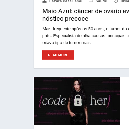
Lázara Paes Leme
Saúde
30/04
Maio Azul: câncer de ovário av
nóstico precoce
Mais frequente após os 50 anos, o tumor do c
país. Especialista detalha causas, principais
oitavo tipo de tumor mais
READ MORE