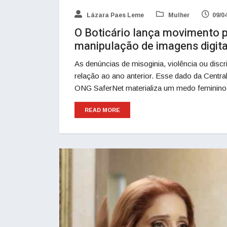
Lázara Paes Leme
Mulher
09/0
O Boticário lança movimento 
manipulação de imagens digita
As denúncias de misoginia, violência ou di
relação ao ano anterior. Esse dado da Centr
ONG SaferNet materializa um medo feminino 
READ MORE