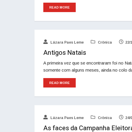
READ MORE
Lázara Paes Leme
Crônica
22/
Antigos Natais
A primeira vez que se encontraram foi no Nat
somente com alguns meses, ainda no colo da
READ MORE
Lázara Paes Leme
Crônica
24/
As faces da Campanha Eleitor