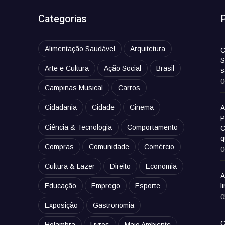
Categorias
Alimentação Saudável
Arquitetura
C
S
Arte e Cultura
Ação Social
Brasil
s
0
Campinas Musical
Carros
Cidadania
Cidade
Cinema
A
P
Ciência & Tecnologia
Comportamento
C
q
Compras
Comunidade
Comércio
0
Cultura & Lazer
Direito
Economia
A
Educação
Emprego
Esporte
l
0
Exposição
Gastronomia
C