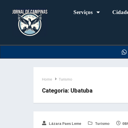
Serviços
Cidad
Home
Turismo
Categoria:
Ubatuba
Lázara Paes Leme
Turismo
08/