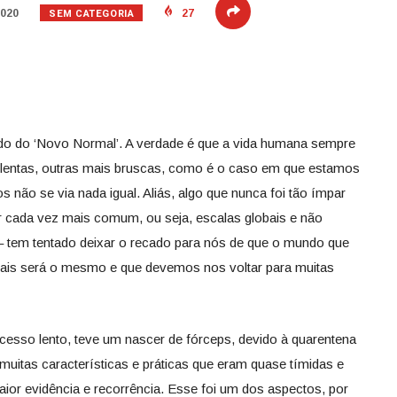
SEM CATEGORIA
2020
27
o do ‘Novo Normal’. A verdade é que a vida humana sempre
lentas, outras mais bruscas, como é o caso em que estamos
não se via nada igual. Aliás, algo que nunca foi tão ímpar
r cada vez mais comum, ou seja, escalas globais e não
– tem tentado deixar o recado para nós de que o mundo que
ais será o mesmo e que devemos nos voltar para muitas
esso lento, teve um nascer de fórceps, devido à quarentena
muitas características e práticas que eram quase tímidas e
or evidência e recorrência. Esse foi um dos aspectos, por