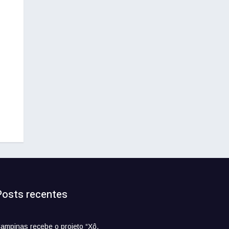
Posts recentes
ampinas recebe o projeto “Xô,