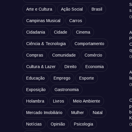
S
Arte e Cultura
Ação Social
Brasil
s
0
Campinas Musical
Carros
Cidadania
Cidade
Cinema
A
P
Ciência & Tecnologia
Comportamento
C
q
Compras
Comunidade
Comércio
0
Cultura & Lazer
Direito
Economia
A
Educação
Emprego
Esporte
l
0
Exposição
Gastronomia
C
Holambra
Livros
Meio Ambiente
p
b
Mercado Imobiliário
Mulher
Natal
K
Notícias
Opinião
Psicologia
0