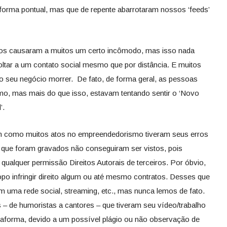
 forma pontual, mas que de repente abarrotaram nossos ‘feeds’
dos causaram a muitos um certo incômodo, mas isso nada
tar a um contato social mesmo que por distância. E muitos
o seu negócio morrer. De fato, de forma geral, as pessoas
mo, mas mais do que isso, estavam tentando sentir o ‘Novo
’.
sim como muitos atos no empreendedorismo tiveram seus erros
s que foram gravados não conseguiram ser vistos, pois
ualquer permissão Direitos Autorais de terceiros. Por óbvio,
po infringir direito algum ou até mesmo contratos. Desses que
ma rede social, streaming, etc., mas nunca lemos de fato.
 – de humoristas a cantores – que tiveram seu vídeo/trabalho
aforma, devido a um possível plágio ou não observação de