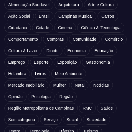
Alimentação Saudável
Arquitetura
Arte e Cultura
Ação Social
Brasil
Campinas Musical
Carros
Cidadania
Cidade
Cinema
Ciência & Tecnologia
Comportamento
Compras
Comunidade
Comércio
Cultura & Lazer
Direito
Economia
Educação
Emprego
Esporte
Exposição
Gastronomia
Holambra
Livros
Meio Ambiente
Mercado Imobiliário
Mulher
Natal
Notícias
Opinião
Psicologia
Região
Região Metropolitana de Campinas
RMC
Saúde
Sem categoria
Serviço
Social
Sociedade
Teatro
Tecnologia
Trânsito
Turismo