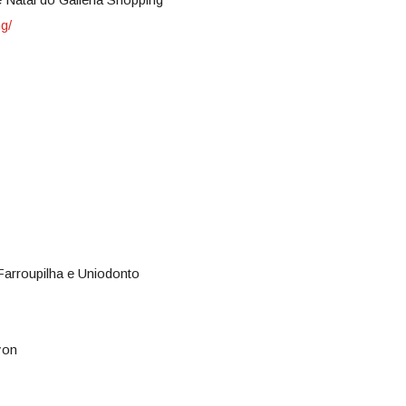
ng/
Farroupilha e Uniodonto
yon