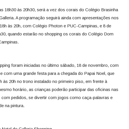
das 18h30 às 20h30, será a vez dos corais do Colégio Brasinha
Galleria. A programação seguirá ainda com apresentações nos
as 18h às 20h, com Colégio Photon e PUC-Campinas, e 8 de
9h30, quando estarão no shopping os corais do Colégio Dom
 Campinas.
hopping foram iniciadas no último sábado, 18 de novembro, com
 e com uma grande festa para a chegada do Papai Noel, que
h às 20h no trono instalado no primeiro piso, em frente à
smo horário, as crianças poderão participar das oficinas nas
s com pedidos, se divertir com jogos como caça-palavras e
de na pintura.
Natal do Galleria Shopping