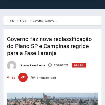
Home
Brasil
Governo faz nova…
Governo faz nova reclassificação
do Plano SP e Campinas regride
para a Fase Laranja
BRASIL
Lázara Paes Leme
26/02/2021
51
4 minute read