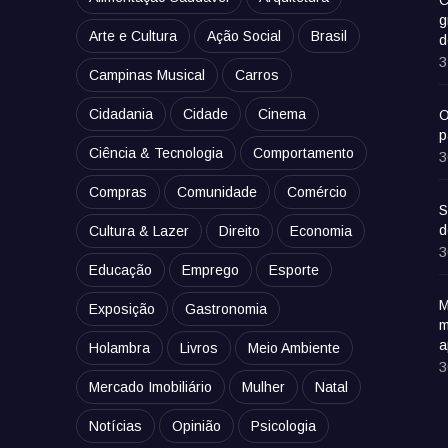
C
g
Arte e Cultura
Ação Social
Brasil
d
3
Campinas Musical
Carros
Cidadania
Cidade
Cinema
O
p
Ciência & Tecnologia
Comportamento
3
Compras
Comunidade
Comércio
S
d
Cultura & Lazer
Direito
Economia
3
Educação
Emprego
Esporte
M
Exposição
Gastronomia
m
a
Holambra
Livros
Meio Ambiente
3
Mercado Imobiliário
Mulher
Natal
Notícias
Opinião
Psicologia