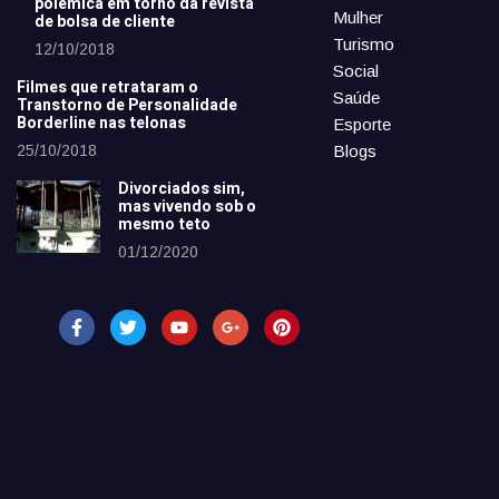
polêmica em torno da revista
Mulher
de bolsa de cliente
Turismo
12/10/2018
Social
Filmes que retrataram o
Saúde
Transtorno de Personalidade
Borderline nas telonas
Esporte
25/10/2018
Blogs
Divorciados sim,
mas vivendo sob o
mesmo teto
01/12/2020