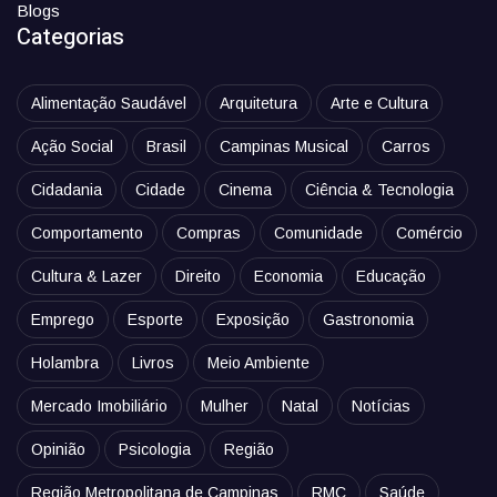
Blogs
Categorias
Alimentação Saudável
Arquitetura
Arte e Cultura
Ação Social
Brasil
Campinas Musical
Carros
Cidadania
Cidade
Cinema
Ciência & Tecnologia
Comportamento
Compras
Comunidade
Comércio
Cultura & Lazer
Direito
Economia
Educação
Emprego
Esporte
Exposição
Gastronomia
Holambra
Livros
Meio Ambiente
Mercado Imobiliário
Mulher
Natal
Notícias
Opinião
Psicologia
Região
Região Metropolitana de Campinas
RMC
Saúde