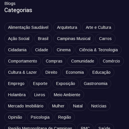
Blogs
Categorias
Alimentação Saudável
Arquitetura
Arte e Cultura
Ação Social
Brasil
Campinas Musical
Carros
Cidadania
Cidade
Cinema
Ciência & Tecnologia
Comportamento
Compras
Comunidade
Comércio
Cultura & Lazer
Direito
Economia
Educação
Emprego
Esporte
Exposição
Gastronomia
Holambra
Livros
Meio Ambiente
Mercado Imobiliário
Mulher
Natal
Notícias
Opinião
Psicologia
Região
Região Metropolitana de Campinas
RMC
Saúde