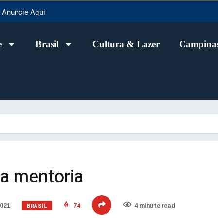
Anuncie Aqui
e
Brasil
Cultura & Lazer
Campinas
da mentoria
BRASIL
2021
74
4 minute read